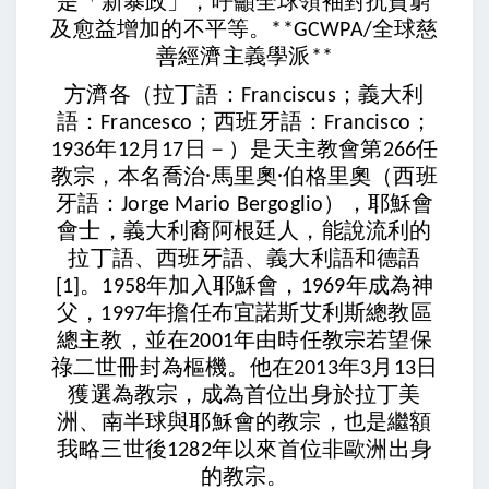
是「新暴政」，呼籲全球領袖對抗貧窮
及愈益增加的不平等。
全球慈
**GCWPA/
善經濟主義學派
**
方濟各（拉丁語：
；義大利
Franciscus
語：
；西班牙語：
；
Francesco
Francisco
年
月
日－）是天主教會第
任
1936
12
17
266
教宗，本名喬治·馬里奧·伯格里奧（西班
牙語：
），耶穌會
Jorge Mario Bergoglio
會士，義大利裔阿根廷人，能說流利的
拉丁語、西班牙語、義大利語和德語
。
年加入耶穌會，
年成為神
[1]
1958
1969
父，
年擔任布宜諾斯艾利斯總教區
1997
總主教，並在
年由時任教宗若望保
2001
祿二世冊封為樞機。他在
年
月
日
2013
3
13
獲選為教宗，成為首位出身於拉丁美
洲、南半球與耶穌會的教宗，也是繼額
我略三世後
年以來首位非歐洲出身
1282
的教宗。