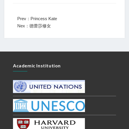
Prev：Princess Kate
Nex：德蕾莎修女
Academic Institution