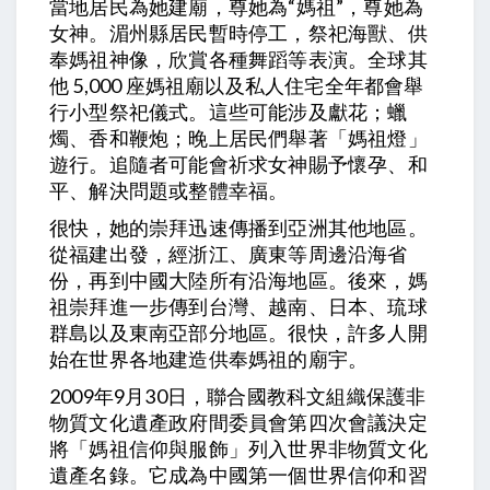
當地居民為她建廟，尊她為“媽祖”，尊她為
女神。湄州縣居民暫時停工，祭祀海獸、供
奉媽祖神像，欣賞各種舞蹈等表演。全球其
他 5,000 座媽祖廟以及私人住宅全年都會舉
行小型祭祀儀式。這些可能涉及獻花；蠟
燭、香和鞭炮；晚上居民們舉著「媽祖燈」
遊行。追隨者可能會祈求女神賜予懷孕、和
平、解決問題或整體幸福。
很快，她的崇拜迅速傳播到亞洲其他地區。
從福建出發，經浙江、廣東等周邊沿海省
份，再到中國大陸所有沿海地區。後來，媽
祖崇拜進一步傳到台灣、越南、日本、琉球
群島以及東南亞部分地區。很快，許多人開
始在世界各地建造供奉媽祖的廟宇。
2009年9月30日，聯合國教科文組織保護非
物質文化遺產政府間委員會第四次會議決定
將「媽祖信仰與服飾」列入世界非物質文化
遺產名錄。它成為中國第一個世界信仰和習