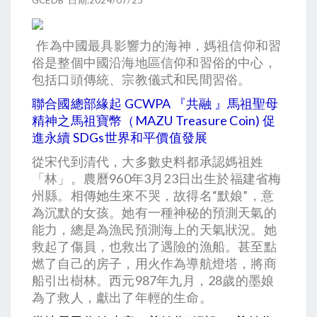
GCEDB 日期:2024/07/25
作為中國最具影響力的海神，媽祖信仰和習
俗是整個中國沿海地區信仰和習俗的中心，
包括口頭傳統、宗教儀式和民間習俗。
聯合國總部緣起 GCWPA 『共融 』馬祖聖母
精神之馬祖寶幣（MAZU Treasure Coin) 促
進永續 SDGs世界和平價值發展
從宋代到清代，大多數史料都承認媽祖姓
「林」。農曆960年3月23日出生於福建省梅
州縣。相傳她生來不哭，故得名“默娘”，意
為沉默的女孩。她有一種神秘的預測天氣的
能力，總是為漁民預測海上的天氣狀況。她
救起了傷員，也救出了遇險的漁船。甚至點
燃了自己的房子，用火作為導航燈塔，將商
船引出樹林。西元987年九月，28歲的墨娘
為了救人，獻出了年輕的生命。