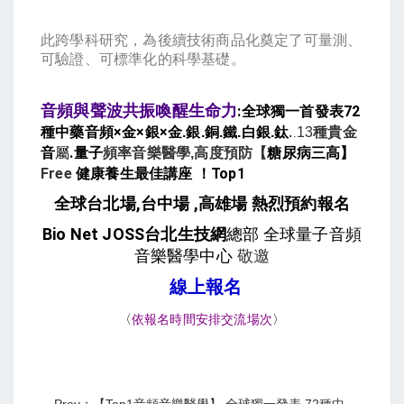
此跨學科研究，為後續技術商品化奠定了可量測、
可驗證、可標準化的科學基礎。
音頻與聲波共振喚醒生命力
:全球獨一首發表72
種中藥音頻×金×銀×
金.銀.銅.鐵.白銀.鈦
.
13
種貴金
.
音
.量子
糖尿病三高】
屬
頻率音樂醫學,高度預防【
Free
健康養生最佳講座 ！Top1
全球台北場,台中場 ,高雄場 熱烈預約報名
Bio Net JOSS台北生技網
總部 全球
音
量子
頻
敬邀
音樂醫學中心
線上報名
〈
依報名時間安排交流場次
〉