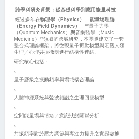
跨學科研究背景：從基礎科學到應用能量科技
經過多年在
物理學（Physics）
、
能量場理論
（Energy Field Dynamics）
、**量子力學
（Quantum Mechanics）
與
音樂醫學（Music
Medicine）**領域的跨域研究，本團隊建立了一套
整合式理論框架，將微觀量子振動模型與宏觀人類
生理／心理共振機制進行結構性連結。
研究核心包括：
量子層級之振動頻率與場域耦合理論
人體神經系統與聲波頻譜之生理回應模型
空間能量場與情緒／意識狀態關聯分析
共振頻率對於壓力調節與專注力提升之實證數據