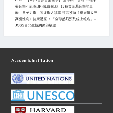
Prev：【Top1音頻音樂醫學】 全球獨一發表 72種中
藥音頻× 金.銀.銅.鐵.白銀.鈦..13種貴金屬音頻能量
學、量子力學、聲波學之頻率 可高預防〔糖尿病＆三
高慢性病〕健康講座 ！「全球熱烈預約線上報名」--
JOSS台北生技網總部敬邀
Academic Institution