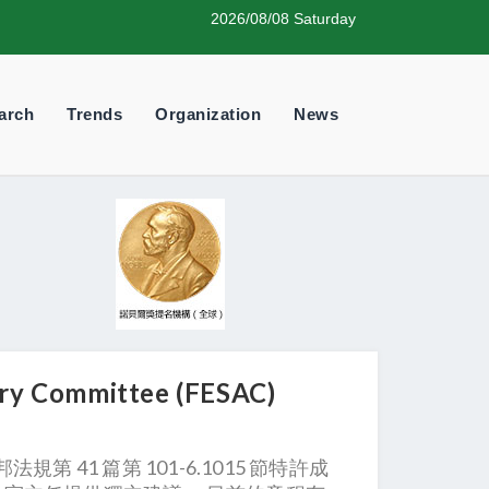
2026/08/08 Saturday
arch
Trends
Organization
News
 Committee (FESAC)
法規第 41 篇第 101-6.1015 節特許成