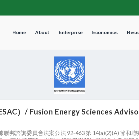
Home
About
Enterprise
Economics
Rese
usion Energy Sciences Advisory
諮詢委員會法案公法 92-463 第 14(a)(2)(A) 節和聯邦